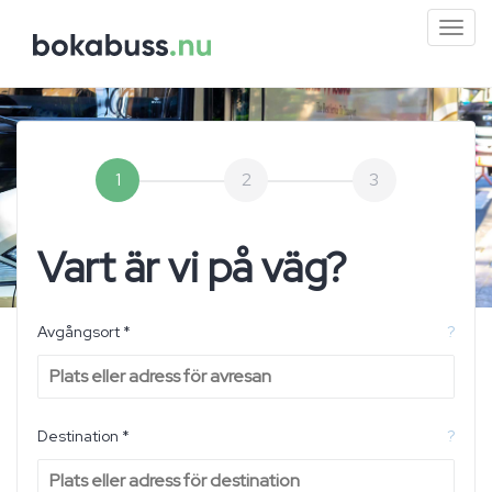
Mini
men
1
2
3
Vart är vi på väg?
Avgångsort *
?
Destination *
?