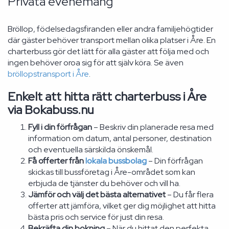
Privata evenemang
Bröllop, födelsedagsfiranden eller andra familjehögtider
där gäster behöver transport mellan olika platser i Åre. En
charterbuss gör det lätt för alla gäster att följa med och
ingen behöver oroa sig för att själv köra. Se även
bröllopstransport i Åre
.
Enkelt att hitta rätt charterbuss i Åre
via Bokabuss.nu
Fyll i din förfrågan
– Beskriv din planerade resa med
information om datum, antal personer, destination
och eventuella särskilda önskemål.
Få offerter från
lokala bussbolag
– Din förfrågan
skickas till bussföretag i Åre-området som kan
erbjuda de tjänster du behöver och vill ha.
Jämför och välj det bästa alternativet
– Du får flera
offerter att jämföra, vilket ger dig möjlighet att hitta
bästa pris och service för just din resa.
Bekräfta din bokning
– När du hittat den perfekta