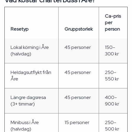
Ca-pris
per
Resetyp
Gruppstorlek
person
Lokal körning i Åre
45 personer
150–
(halvdag)
300 kr
Heldagsutflykt från
45 personer
250–
Åre
550 kr
Längre dagsresa
45 personer
400–
(3+ timmar)
900 kr
Minibuss i Åre
15 personer
250–
(halvdag)
500 kr