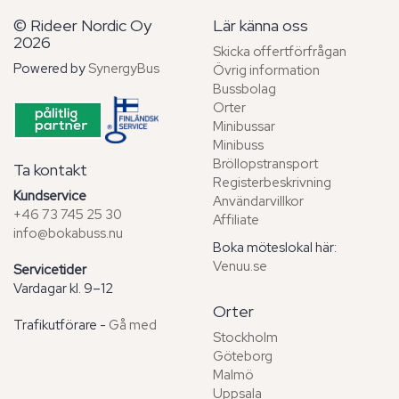
© Rideer Nordic Oy
Lär känna oss
2026
Skicka offertförfrågan
Powered by
SynergyBus
Övrig information
Bussbolag
Orter
Minibussar
Minibuss
Bröllopstransport
Ta kontakt
Registerbeskrivning
Kundservice
Användarvillkor
+46 73 745 25 30
Affiliate
info@bokabuss.nu
Boka möteslokal här:
Venuu.se
Servicetider
Vardagar kl. 9–12
Orter
Trafikutförare -
Gå med
Stockholm
Göteborg
Malmö
Uppsala