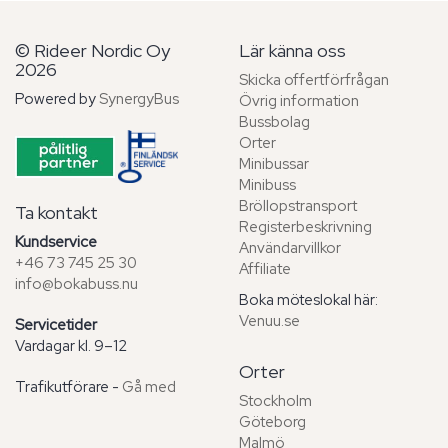
© Rideer Nordic Oy
Lär känna oss
2026
Skicka offertförfrågan
Powered by
SynergyBus
Övrig information
Bussbolag
Orter
Minibussar
Minibuss
Bröllopstransport
Ta kontakt
Registerbeskrivning
Kundservice
Användarvillkor
+46 73 745 25 30
Affiliate
info@bokabuss.nu
Boka möteslokal här:
Venuu.se
Servicetider
Vardagar kl. 9–12
Orter
Trafikutförare -
Gå med
Stockholm
Göteborg
Malmö