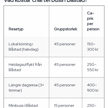
Ca-
pris
per
Resetyp
Gruppstorlek
person
Lokal körning i
45 personer
150–
Båstad (halvdag)
300 kr
Heldagsutflykt från
45 personer
250–
Båstad
550 kr
Längre dagsresa (3+
45 personer
400–
timmar)
900 kr
Minibuss i Båstad
15 personer
250–