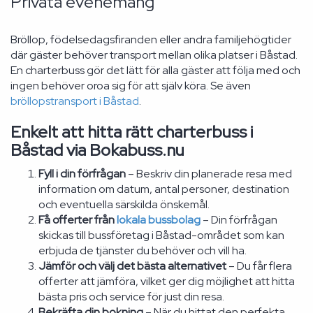
Privata evenemang
Bröllop, födelsedagsfiranden eller andra familjehögtider
där gäster behöver transport mellan olika platser i Båstad.
En charterbuss gör det lätt för alla gäster att följa med och
ingen behöver oroa sig för att själv köra. Se även
bröllopstransport i Båstad
.
Enkelt att hitta rätt charterbuss i
Båstad via Bokabuss.nu
Fyll i din förfrågan
– Beskriv din planerade resa med
information om datum, antal personer, destination
och eventuella särskilda önskemål.
Få offerter från
lokala bussbolag
– Din förfrågan
skickas till bussföretag i Båstad-området som kan
erbjuda de tjänster du behöver och vill ha.
Jämför och välj det bästa alternativet
– Du får flera
offerter att jämföra, vilket ger dig möjlighet att hitta
bästa pris och service för just din resa.
Bekräfta din bokning
– När du hittat den perfekta