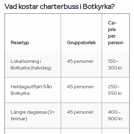
Vad kostar charterbuss i Botkyrka?
Ca-
pris
per
Resetyp
Gruppstorlek
person
Lokal körning i
45 personer
150–
Botkyrka (halvdag)
300 kr
Heldagsutflykt från
45 personer
250–
Botkyrka
550 kr
Längre dagsresa (3+
45 personer
400–
timmar)
900 kr