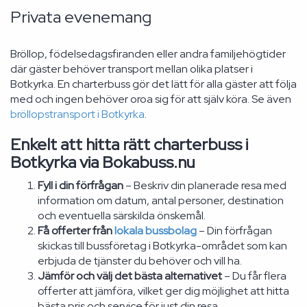
Privata evenemang
Bröllop, födelsedagsfiranden eller andra familjehögtider
där gäster behöver transport mellan olika platser i
Botkyrka. En charterbuss gör det lätt för alla gäster att följa
med och ingen behöver oroa sig för att själv köra. Se även
bröllopstransport i Botkyrka
.
Enkelt att hitta rätt charterbuss i
Botkyrka via Bokabuss.nu
Fyll i din förfrågan
– Beskriv din planerade resa med
information om datum, antal personer, destination
och eventuella särskilda önskemål.
Få offerter från
lokala bussbolag
– Din förfrågan
skickas till bussföretag i Botkyrka-området som kan
erbjuda de tjänster du behöver och vill ha.
Jämför och välj det bästa alternativet
– Du får flera
offerter att jämföra, vilket ger dig möjlighet att hitta
bästa pris och service för just din resa.