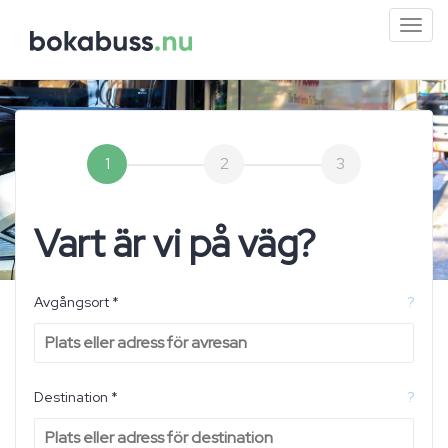
Mini
men
1
2
3
Vart är vi på väg?
Avgångsort *
?
Destination *
?