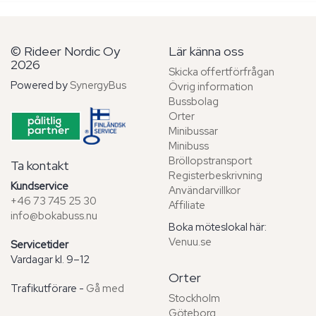
© Rideer Nordic Oy
Lär känna oss
2026
Skicka offertförfrågan
Powered by
SynergyBus
Övrig information
Bussbolag
Orter
Minibussar
Minibuss
Bröllopstransport
Ta kontakt
Registerbeskrivning
Kundservice
Användarvillkor
+46 73 745 25 30
Affiliate
info@bokabuss.nu
Boka möteslokal här:
Venuu.se
Servicetider
Vardagar kl. 9–12
Orter
Trafikutförare -
Gå med
Stockholm
Göteborg