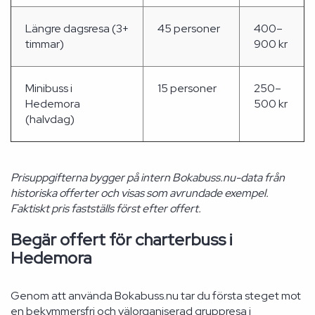
Längre dagsresa (3+
45 personer
400–
timmar)
900 kr
Minibuss i
15 personer
250–
Hedemora
500 kr
(halvdag)
Prisuppgifterna bygger på intern Bokabuss.nu-data från
historiska offerter och visas som avrundade exempel.
Faktiskt pris fastställs först efter offert.
Begär offert för charterbuss i
Hedemora
Genom att använda Bokabuss.nu tar du första steget mot
en bekymmersfri och välorganiserad gruppresa i