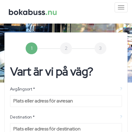
Mini
men
1
2
3
Vart är vi på väg?
Avgångsort *
?
Destination *
?