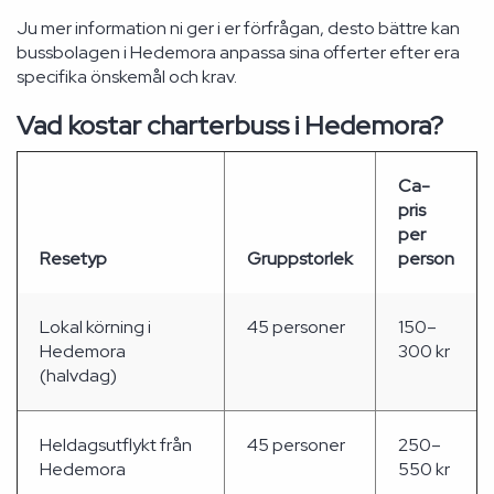
Ju mer information ni ger i er förfrågan, desto bättre kan
bussbolagen i Hedemora anpassa sina offerter efter era
specifika önskemål och krav.
Vad kostar charterbuss i Hedemora?
Ca-
pris
per
Resetyp
Gruppstorlek
person
Lokal körning i
45 personer
150–
Hedemora
300 kr
(halvdag)
Heldagsutflykt från
45 personer
250–
Hedemora
550 kr