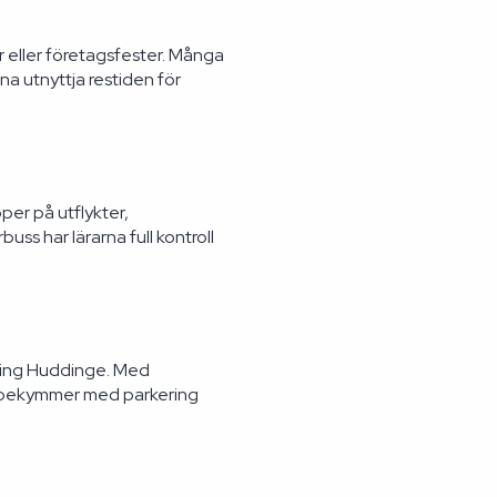
r eller företagsfester. Många
a utnyttja restiden för
per på utflykter,
s har lärarna full kontroll
kring Huddinge. Med
r bekymmer med parkering