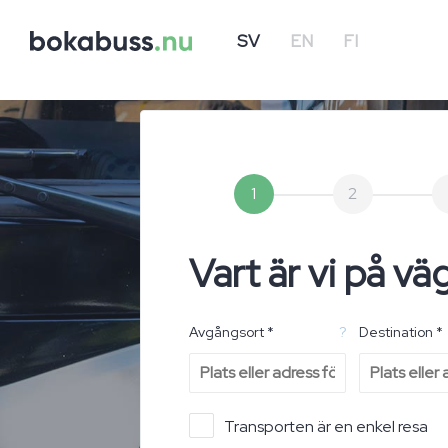
SV
EN
FI
1
2
Vart är vi på vä
Avgångsort *
?
Destination *
Transporten är en enkel resa