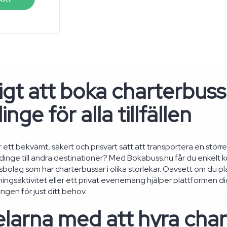
gt att boka charterbuss 
nge för alla tillfällen
r ett bekvämt, säkert och prisvärt sätt att transportera en stör
ddinge till andra destinationer? Med Bokabuss.nu får du enkelt 
sbolag som har charterbussar i olika storlekar. Oavsett om du p
ningsaktivitet eller ett privat evenemang hjälper plattformen di
ngen för just ditt behov.
larna med att hyra char