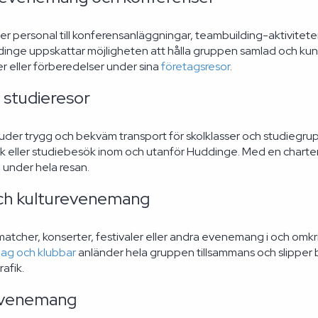
er personal till konferensanläggningar, teambuilding-aktivitete
dinge uppskattar möjligheten att hålla gruppen samlad och kunn
r eller förberedelser under sina
företagsresor
.
 studieresor
uder trygg och bekväm transport för skolklasser och studiegrup
ller studiebesök inom och utanför Huddinge. Med en charterbus
under hela resan.
ch kulturevenemang
l matcher, konserter, festivaler eller andra evenemang i och om
 lag och klubbar
anländer hela gruppen tillsammans och slippe
rafik.
evenemang