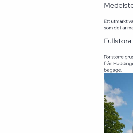
Medelsto
Ett utmärkt v
som det är me
Fullstor
För större gr
från Huddinge
bagage.