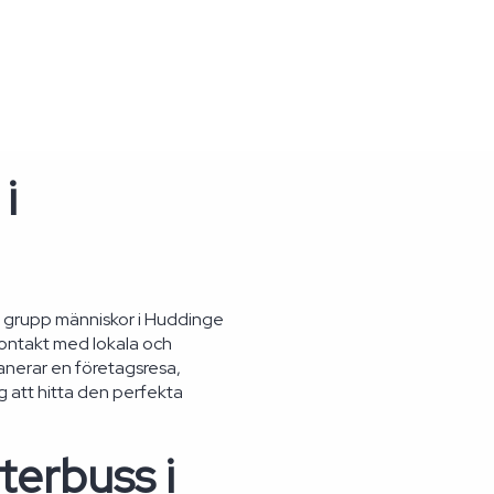
i
re grupp människor i Huddinge
kontakt med lokala och
lanerar en företagsresa,
g att hitta den perfekta
terbuss i