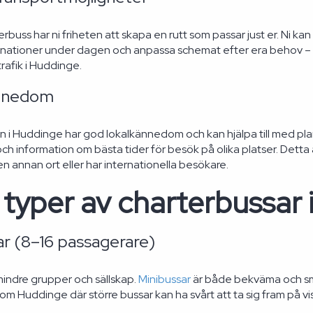
buss har ni friheten att skapa en rutt som passar just er. Ni kan g
stinationer under dagen och anpassa schemat efter era behov – 
rafik i Huddinge.
ännedom
 i Huddinge har god lokalkännedom och kan hjälpa till med plane
h information om bästa tider för besök på olika platser. Detta ä
n annan ort eller har internationella besökare.
 typer av charterbussar
ar (8–16 passagerare)
mindre grupper och sällskap.
Minibussar
är både bekväma och smi
om Huddinge där större bussar kan ha svårt att ta sig fram på vi