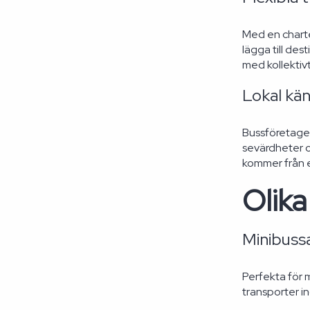
Med en charter
lägga till de
med kollektivt
Lokal k
Bussföretagen
sevärdheter oc
kommer från e
Olika
Minibuss
Perfekta för 
transporter in