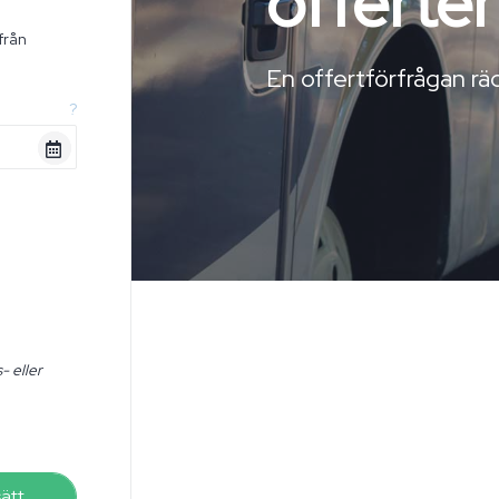
offerter
från
n
En offertförfrågan räc
?
- eller
sätt