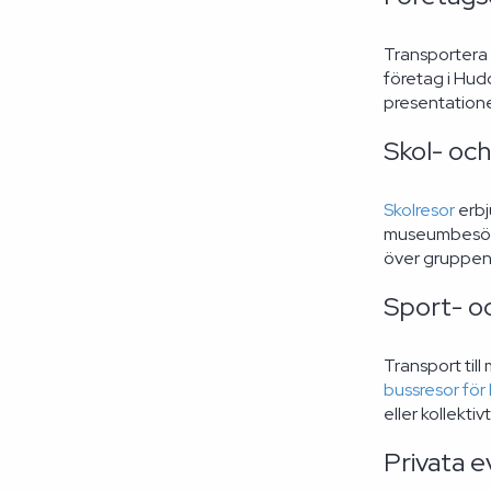
Transportera 
företag i Hud
presentatione
Skol- och
Skolresor
erbj
museumbesök e
över gruppen 
Sport- o
Transport til
bussresor för
eller kollektivt
Privata 