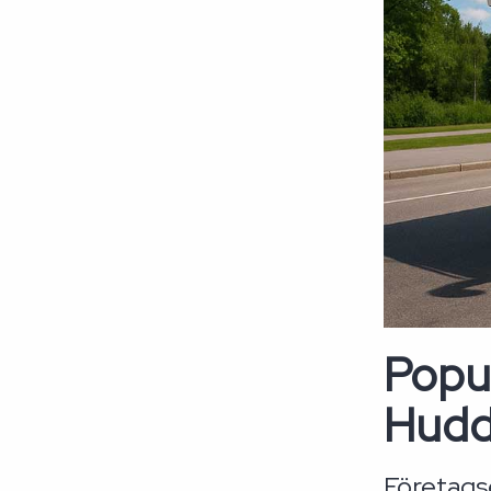
Popul
Hudd
Företags