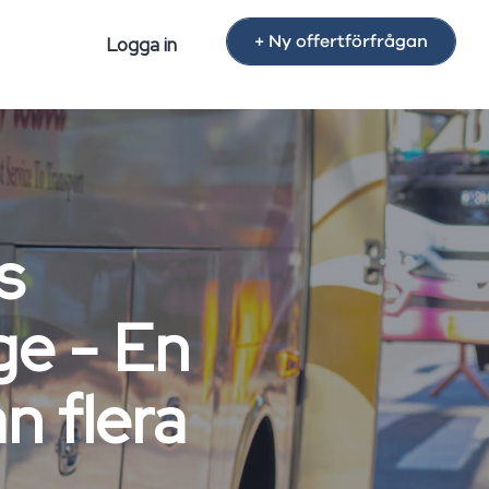
+ Ny offertförfrågan
Logga in
s
e - En
n flera