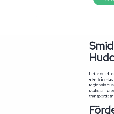
Smidi
Huddi
Letar du efte
eller från Hu
regionala bus
skolresa, före
transportlösni
Förde