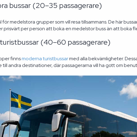
ra bussar (20–35 passagerare)
al för medelstora grupper som vill resa tillsammans. De här bus
r prisvärt per person att boka en medelstor buss än att boka fle
a turistbussar (40–60 passagerare)
upper finns
moderna turistbussar
med alla bekvämligheter. Dessa 
 till andra destinationer, där passagerarna vill ha gott om be