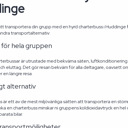
inge
 att transportera din grupp med en hyrd charterbuss i Huddinge f
ndra transportalternativ:
för hela gruppen
erbussar är utrustade med bekväma säten, luftkonditionering o
och eluttag. Det gör resan bekväm för alla deltagare, oavsett om
r en längre resa.
gt alternativ
ss är ett av de mest miljövänliga sätten att transportera en stör
a en charterbuss minskar ni gruppens koldioxidavtryck en hel 
parata bilar.
transportmöjligheter