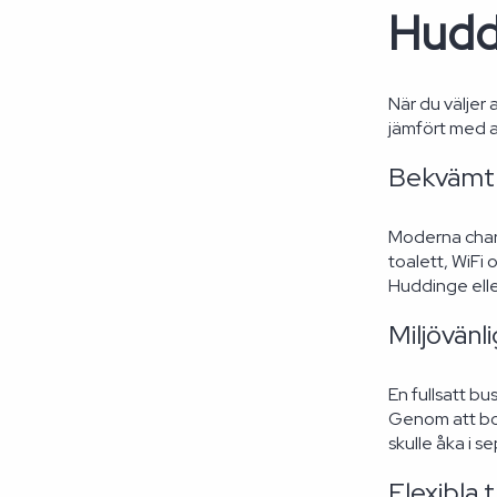
Hudd
När du väljer
jämfört med a
Bekvämt 
Moderna chart
toalett, WiFi 
Huddinge elle
Miljövänli
En fullsatt bu
Genom att bok
skulle åka i se
Flexibla 