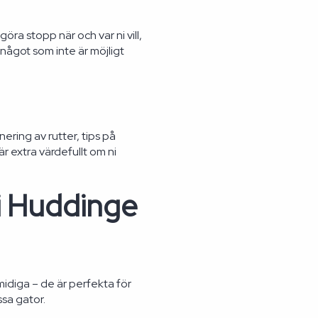
öra stopp när och var ni vill,
något som inte är möjligt
ring av rutter, tips på
r extra värdefullt om ni
 i Huddinge
diga – de är perfekta för
ssa gator.