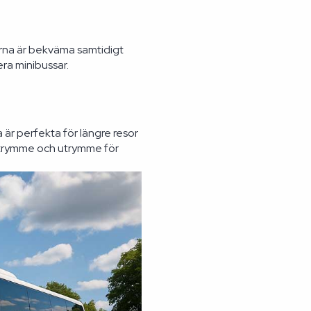
sarna är bekväma samtidigt
ra minibussar.
är perfekta för längre resor
nutrymme och utrymme för