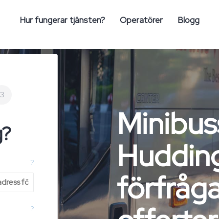
Hur fungerar tjänsten?
Operatörer
Blogg
3
Minibus
g?
Hudding
?
förfråga
?