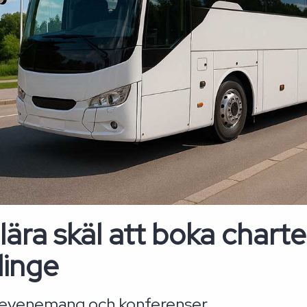
ära skäl att boka charte
inge
evenemang och konferenser