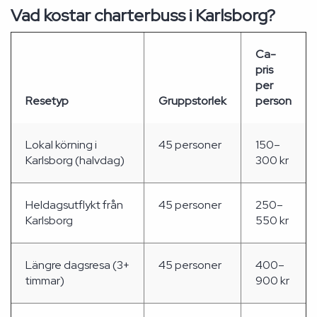
Vad kostar charterbuss i Karlsborg?
Ca-
pris
per
Resetyp
Gruppstorlek
person
Lokal körning i
45 personer
150–
Karlsborg (halvdag)
300 kr
Heldagsutflykt från
45 personer
250–
Karlsborg
550 kr
Längre dagsresa (3+
45 personer
400–
timmar)
900 kr