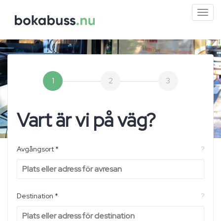
Mini
men
1
2
3
Vart är vi på väg?
Avgångsort *
?
Destination *
?