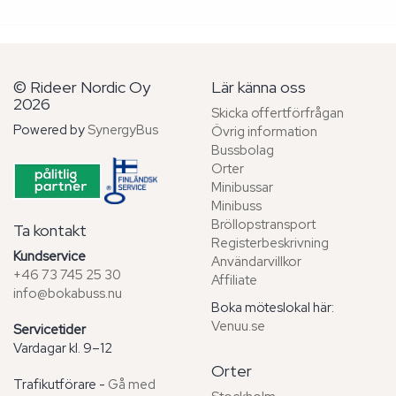
© Rideer Nordic Oy
Lär känna oss
2026
Skicka offertförfrågan
Powered by
SynergyBus
Övrig information
Bussbolag
Orter
Minibussar
Minibuss
Bröllopstransport
Ta kontakt
Registerbeskrivning
Kundservice
Användarvillkor
+46 73 745 25 30
Affiliate
info@bokabuss.nu
Boka möteslokal här:
Venuu.se
Servicetider
Vardagar kl. 9–12
Orter
Trafikutförare -
Gå med