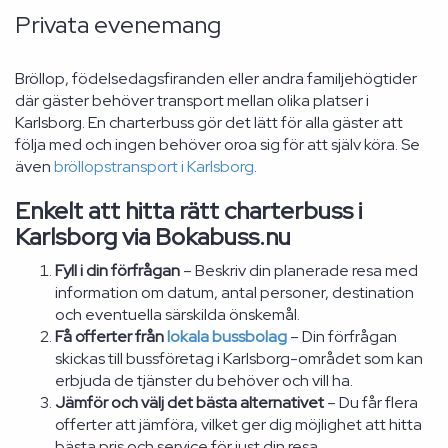
Privata evenemang
Bröllop, födelsedagsfiranden eller andra familjehögtider
där gäster behöver transport mellan olika platser i
Karlsborg. En charterbuss gör det lätt för alla gäster att
följa med och ingen behöver oroa sig för att själv köra. Se
även
bröllopstransport i Karlsborg
.
Enkelt att hitta rätt charterbuss i
Karlsborg via Bokabuss.nu
Fyll i din förfrågan
– Beskriv din planerade resa med
information om datum, antal personer, destination
och eventuella särskilda önskemål.
Få offerter från
lokala bussbolag
– Din förfrågan
skickas till bussföretag i Karlsborg-området som kan
erbjuda de tjänster du behöver och vill ha.
Jämför och välj det bästa alternativet
– Du får flera
offerter att jämföra, vilket ger dig möjlighet att hitta
bästa pris och service för just din resa.