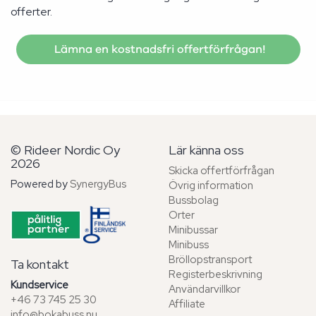
offerter.
Lämna en kostnadsfri offertförfrågan!
© Rideer Nordic Oy
Lär känna oss
2026
Skicka offertförfrågan
Powered by
SynergyBus
Övrig information
Bussbolag
Orter
Minibussar
Minibuss
Bröllopstransport
Ta kontakt
Registerbeskrivning
Kundservice
Användarvillkor
+46 73 745 25 30
Affiliate
info@bokabuss.nu