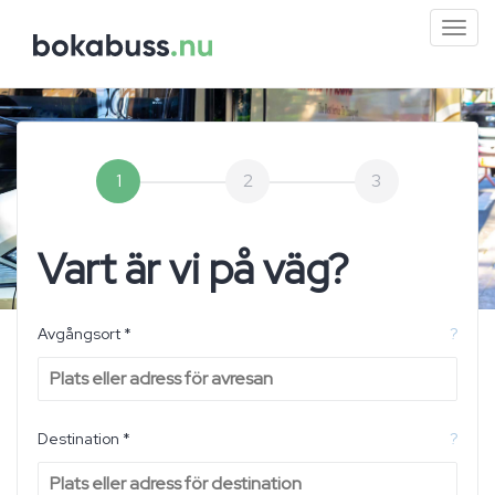
Mini
men
1
2
3
Vart är vi på väg?
Avgångsort *
?
Destination *
?