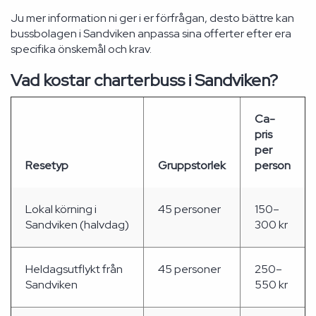
Ju mer information ni ger i er förfrågan, desto bättre kan
bussbolagen i Sandviken anpassa sina offerter efter era
specifika önskemål och krav.
Vad kostar charterbuss i Sandviken?
Ca-
pris
per
Resetyp
Gruppstorlek
person
Lokal körning i
45 personer
150–
Sandviken (halvdag)
300 kr
Heldagsutflykt från
45 personer
250–
Sandviken
550 kr