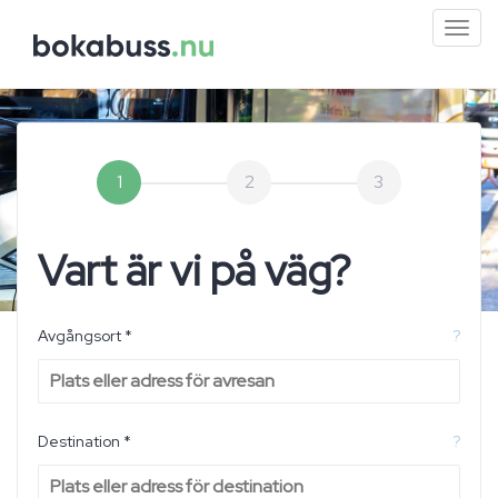
Mini
men
1
2
3
Vart är vi på väg?
Avgångsort *
?
Destination *
?