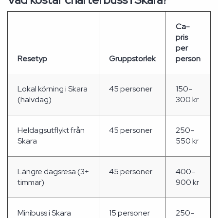
Ca-
pris
per
Resetyp
Gruppstorlek
person
Lokal körning i Skara
45 personer
150–
(halvdag)
300 kr
Heldagsutflykt från
45 personer
250–
Skara
550 kr
Längre dagsresa (3+
45 personer
400–
timmar)
900 kr
Minibuss i Skara
15 personer
250–