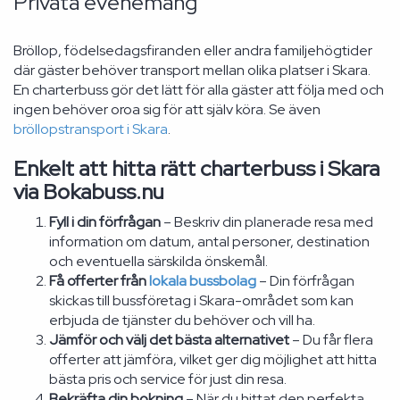
Privata evenemang
Bröllop, födelsedagsfiranden eller andra familjehögtider
där gäster behöver transport mellan olika platser i Skara.
En charterbuss gör det lätt för alla gäster att följa med och
ingen behöver oroa sig för att själv köra. Se även
bröllopstransport i Skara
.
Enkelt att hitta rätt charterbuss i Skara
via Bokabuss.nu
Fyll i din förfrågan
– Beskriv din planerade resa med
information om datum, antal personer, destination
och eventuella särskilda önskemål.
Få offerter från
lokala bussbolag
– Din förfrågan
skickas till bussföretag i Skara-området som kan
erbjuda de tjänster du behöver och vill ha.
Jämför och välj det bästa alternativet
– Du får flera
offerter att jämföra, vilket ger dig möjlighet att hitta
bästa pris och service för just din resa.
Bekräfta din bokning
– När du hittat den perfekta