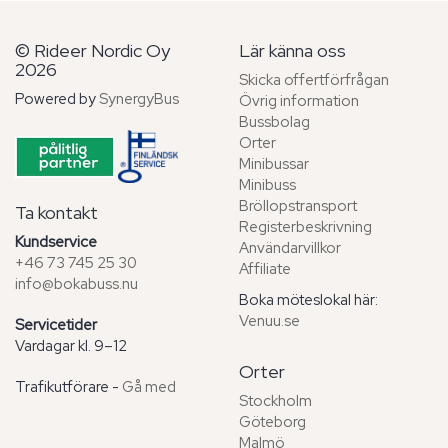
© Rideer Nordic Oy
Lär känna oss
2026
Skicka offertförfrågan
Powered by
SynergyBus
Övrig information
Bussbolag
Orter
Minibussar
Minibuss
Bröllopstransport
Ta kontakt
Registerbeskrivning
Kundservice
Användarvillkor
+46 73 745 25 30
Affiliate
info@bokabuss.nu
Boka möteslokal här:
Venuu.se
Servicetider
Vardagar kl. 9–12
Orter
Trafikutförare -
Gå med
Stockholm
Göteborg
Malmö