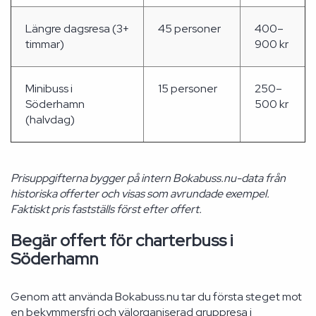
Längre dagsresa (3+
45 personer
400–
timmar)
900 kr
Minibuss i
15 personer
250–
Söderhamn
500 kr
(halvdag)
Prisuppgifterna bygger på intern Bokabuss.nu-data från
historiska offerter och visas som avrundade exempel.
Faktiskt pris fastställs först efter offert.
Begär offert för charterbuss i
Söderhamn
Genom att använda Bokabuss.nu tar du första steget mot
en bekymmersfri och välorganiserad gruppresa i