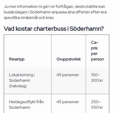
Ju mer information ni ger i er förfrågan, desto bättre kan
bussbolagen i Söderhamn anpassa sina offerter efter era
specifika önskemål och krav.
Vad kostar charterbuss i Söderhamn?
Ca-
pris
per
Resetyp
Gruppstorlek
person
Lokal körning i
45 personer
150–
Söderhamn
300 kr
(halvdag)
Heldagsutflykt från
45 personer
250–
Söderhamn
550 kr