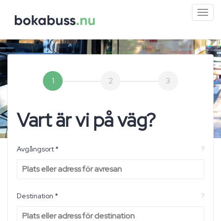
Mini
men
1
2
3
Vart är vi på väg?
Avgångsort *
?
Destination *
?