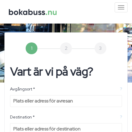
Mini
men
1
2
3
Vart är vi på väg?
Avgångsort *
?
Destination *
?