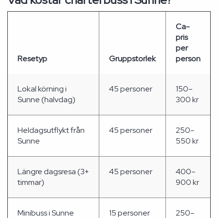
Ca-
pris
per
Resetyp
Gruppstorlek
person
Lokal körning i
45 personer
150–
Sunne (halvdag)
300 kr
Heldagsutflykt från
45 personer
250–
Sunne
550 kr
Längre dagsresa (3+
45 personer
400–
timmar)
900 kr
Minibuss i Sunne
15 personer
250–