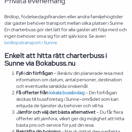
Privata evenemang
Bröllop, födelsedagsfiranden eller andra familjehögtider
där gäster behöver transport mellan olika platser i Sunne.
En charterbuss gör det lätt för alla gäster att följa med och
ingen behöver oroa sig för att själv köra. Se även
bröllopstransport i Sunne
.
Enkelt att hitta rätt charterbuss i
Sunne via Bokabuss.nu
Fyll i din förfrågan
– Beskriv din planerade resa med
information om datum, antal personer, destination
och eventuella särskilda önskemål.
Få offerter från
lokala bussbolag
– Din förfrågan
skickas till bussföretag i Sunne-området som kan
erbjuda de tjänster du behöver och vill ha.
Jämför och välj det bästa alternativet
– Du får flera
offerter att jämföra, vilket ger dig möjlighet att hitta
bästa pris och service för just din resa.
Bekräfta din bokning
– När du hittat den perfekta