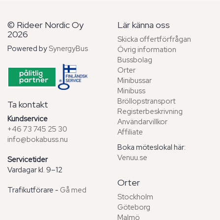
© Rideer Nordic Oy
Lär känna oss
2026
Skicka offertförfrågan
Powered by
SynergyBus
Övrig information
Bussbolag
Orter
Minibussar
Minibuss
Bröllopstransport
Ta kontakt
Registerbeskrivning
Kundservice
Användarvillkor
+46 73 745 25 30
Affiliate
info@bokabuss.nu
Boka möteslokal här:
Venuu.se
Servicetider
Vardagar kl. 9–12
Orter
Trafikutförare -
Gå med
Stockholm
Göteborg
Malmö