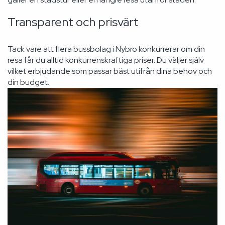
Transparent och prisvärt
Tack vare att flera bussbolag i Nybro konkurrerar om din
resa får du alltid konkurrenskraftiga priser. Du väljer själv
vilket erbjudande som passar bäst utifrån dina behov och
din budget.