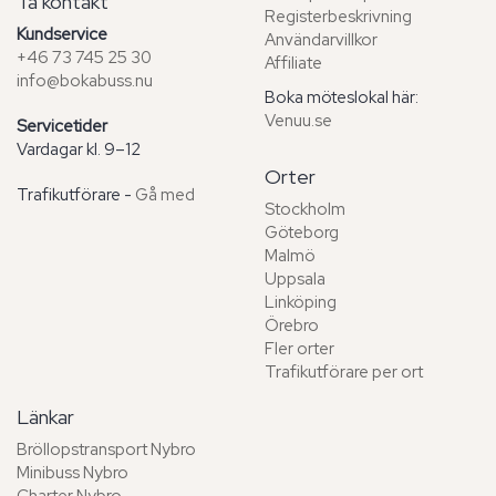
Ta kontakt
Registerbeskrivning
Kundservice
Användarvillkor
+46 73 745 25 30
Affiliate
info@bokabuss.nu
Boka möteslokal här:
Venuu.se
Servicetider
Vardagar kl. 9–12
Orter
Trafikutförare -
Gå med
Stockholm
Göteborg
Malmö
Uppsala
Linköping
Örebro
Fler orter
Trafikutförare per ort
Länkar
Bröllopstransport Nybro
Minibuss Nybro