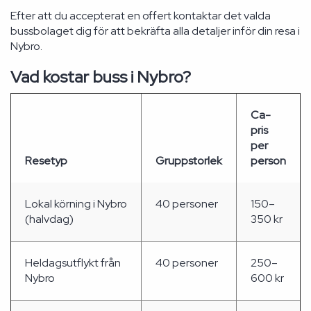
Efter att du accepterat en offert kontaktar det valda
bussbolaget dig för att bekräfta alla detaljer inför din resa i
Nybro.
Vad kostar buss i Nybro?
Ca-
pris
per
Resetyp
Gruppstorlek
person
Lokal körning i Nybro
40 personer
150–
(halvdag)
350 kr
Heldagsutflykt från
40 personer
250–
Nybro
600 kr