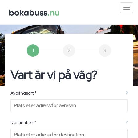
Mini
men
1
2
3
Vart är vi på väg?
Avgångsort *
?
Destination *
?