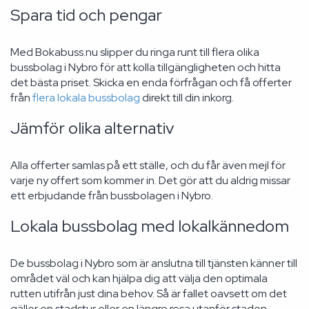
Spara tid och pengar
Med Bokabuss.nu slipper du ringa runt till flera olika
bussbolag i Nybro för att kolla tillgängligheten och hitta
det bästa priset. Skicka en enda förfrågan och få offerter
från
flera lokala bussbolag
direkt till din inkorg.
Jämför olika alternativ
Alla offerter samlas på ett ställe, och du får även mejl för
varje ny offert som kommer in. Det gör att du aldrig missar
ett erbjudande från bussbolagen i Nybro.
Lokala bussbolag med lokalkännedom
De bussbolag i Nybro som är anslutna till tjänsten känner till
området väl och kan hjälpa dig att välja den optimala
rutten utifrån just dina behov. Så är fallet oavsett om det
gäller en stadstur eller en längre resa utanför staden.