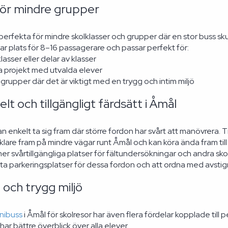
för mindre grupper
perfekta för mindre skolklasser och grupper där en stor buss sku
ar plats för 8–16 passagerare och passar perfekt för:
lasser eller delar av klasser
a projekt med utvalda elever
grupper där det är viktigt med en trygg och intim miljö
elt och tillgängligt färdsätt i Åmål
an enkelt ta sig fram där större fordon har svårt att manövrera.
klare fram på mindre vägar runt Åmål och kan köra ända fram ti
mer svårtillgängliga platser för fältundersökningar och andra sk
itta parkeringsplatser för dessa fordon och att ordna med avstig
 och trygg miljö
nibuss
i Åmål för skolresor har även flera fördelar kopplade till
har bättre överblick över alla elever