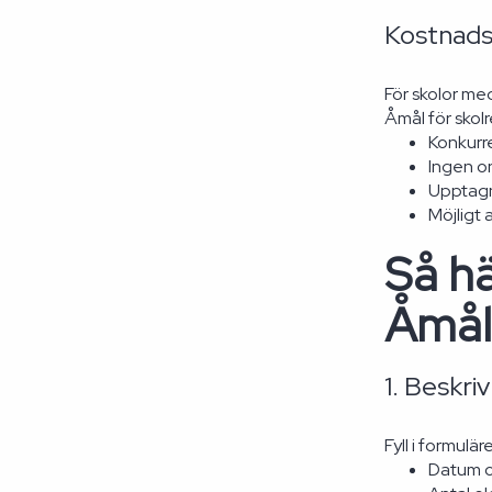
Kostnads
För skolor me
Åmål för skolr
Konkurre
Ingen on
Upptagn
Möjligt 
Så hä
Åmål
1. Beskri
Fyll i formulä
Datum oc