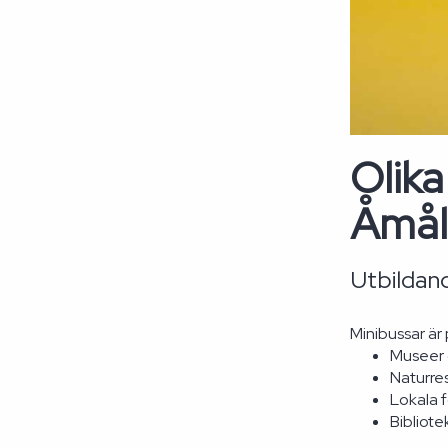
Olika
Åmål
Utbildand
Minibussar är 
Museer o
Naturre
Lokala 
Bibliote