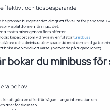
effektivt och tidsbesparande
d begränsad budget är det viktigt att få valuta för pengarna. G
esor via plattformen får ni just det:
nsutsatta priser genom flera offerter
ödig kapacitet som vid hyra av en fullstor
turistbuss
a lärare och administratörer sparar tid med den smidiga bokn
att boka även med kort varsel (beroende på tillgänglighet)
r bokar du minibuss för s
v era behov
ret för att göra en offertförfrågan – ange information om:
h tider för skolresan