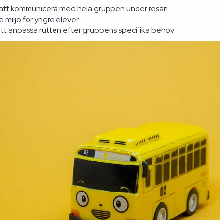
 att kommunicera med hela gruppen under resan
 miljö för yngre elever
att anpassa rutten efter gruppens specifika behov