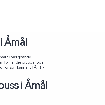
 i Åmål
mål till närliggande
en för mindre grupper och
ufför som känner till Åmål-
buss i Åmål