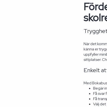
Förd
skolr
Trygghet
När det kommer
känna er tryg
uppfyller min
sittplatser. 
Enkelt at
Med Bokabuss.n
Begär in
Få svar 
Få trans
Välj de