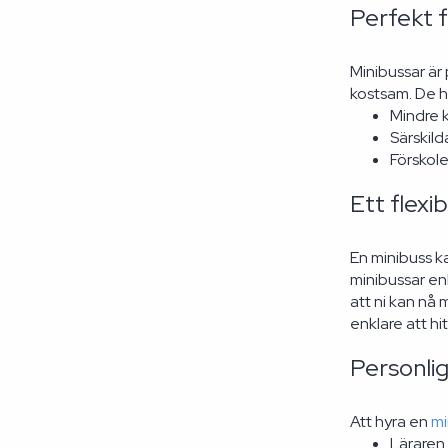
Perfekt 
Minibussar är 
kostsam. De h
Mindre k
Särskild
Förskole
Ett flexib
En minibuss k
minibussar en
att ni kan nå 
enklare att h
Personlig
Att hyra en
mi
Läraren 