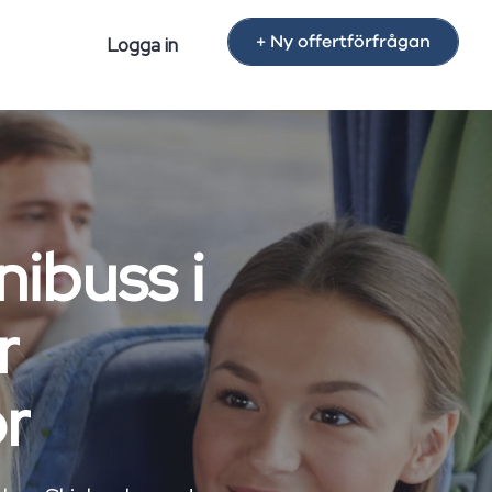
+ Ny offertförfrågan
Logga in
nibuss i
r
or