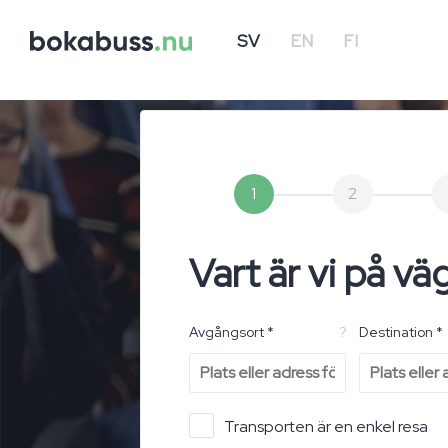
SV
EN
FI
1
2
Vart är vi på vä
Avgångsort *
?
Destination *
Transporten är en enkel resa