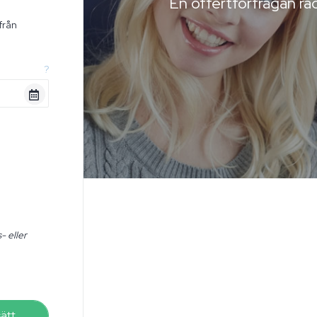
En offertförfrågan räc
från
n
?
- eller
sätt