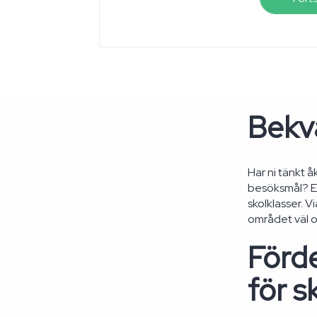
Bekvä
Har ni tänkt å
besöksmål? En
skolklasser. V
området väl o
Förde
för s