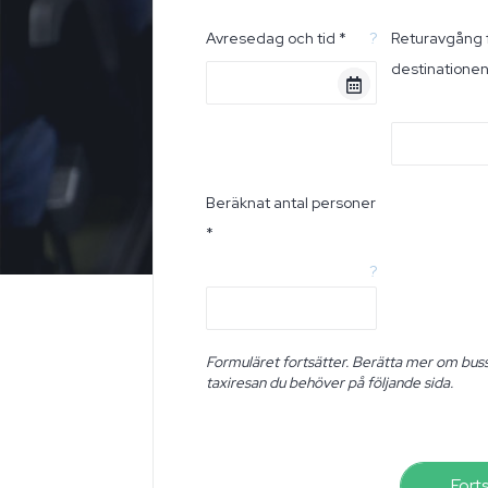
Avresedag och tid *
?
Returavgång 
destinatione
Beräknat antal personer
*
?
Formuläret fortsätter. Berätta mer om buss
taxiresan du behöver på följande sida.
Fort