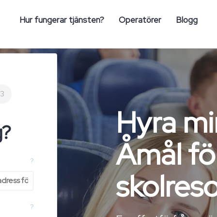
Hur fungerar tjänsten?
Operatörer
Blogg
3
Hyra mi
g?
Åmål fö
?
skolres
?