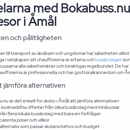
elarna med Bokabuss.nu
esor i Åmål
en och pålitligheten
 till transport av skolbarn och ungdomar har säkerheten alltid h
ga i vetskapen att chaufförerna är erfarna och
bussbolagen
kon
ibussarna alla säkerhetskrav och besiktigas regelbundet. De har
Chaufförerna är professionella och har god lokalkännedom om Åm
t jämföra alternativen
u är det enkelt för skolor i Åmål att jämföra alternativen:
 kostnadsfria offerter från olika bussbolag med minibussar
från flera lokala bussbolag med bara en förfrågan
parenta priser och villkor
t alternativ som passar skolans behov och budget