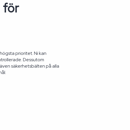
 för
ögsta prioritet. Ni kan
trollerade. Dessutom
 även säkerhetsbälten på alla
ål.