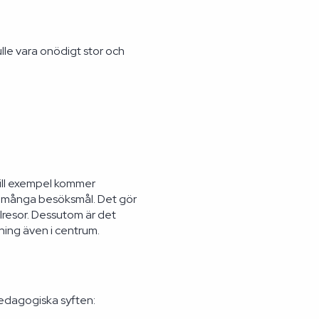
lle vara onödigt stor och
 Till exempel kommer
ll många besöksmål. Det gör
olresor. Dessutom är det
ning även i centrum.
 pedagogiska syften: