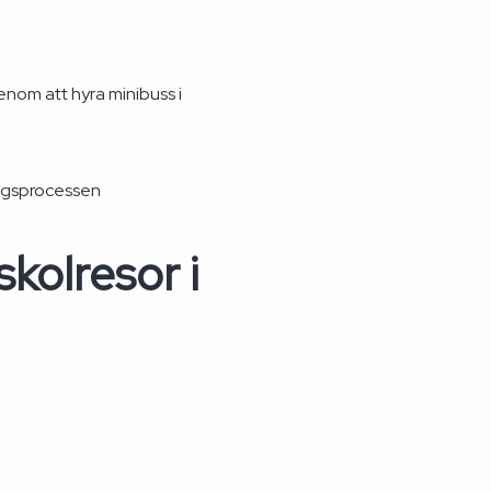
enom att hyra minibuss i
ingsprocessen
kolresor i