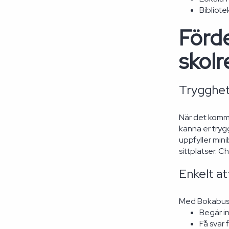
Bibliote
Förd
skolr
Trygghet
När det kommer
känna er tryg
uppfyller min
sittplatser. 
Enkelt at
Med Bokabuss.
Begär in
Få svar 