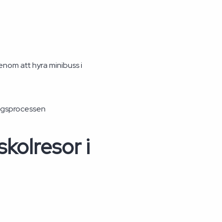
enom att hyra minibuss i
ingsprocessen
kolresor i