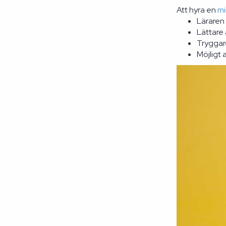
Att hyra en
mi
Läraren 
Lättare
Tryggare
Möjligt 