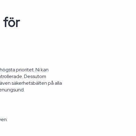
 för
ögsta prioritet. Ni kan
trollerade. Dessutom
 även säkerhetsbälten på alla
tenungsund.
ven: