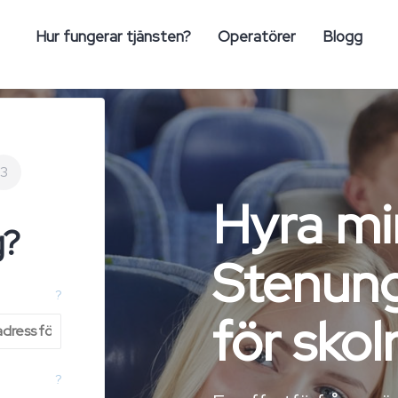
Hur fungerar tjänsten?
Operatörer
Blogg
3
Hyra mi
g?
Stenun
?
för skol
?