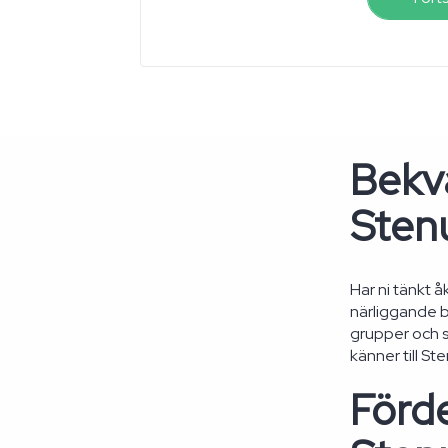
Bekvä
Sten
Har ni tänkt å
närliggande b
grupper och s
känner till S
Förde