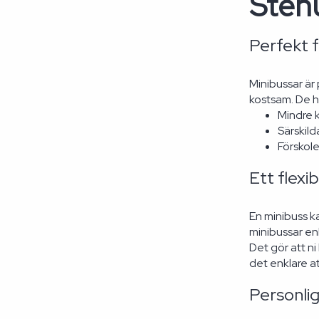
Sten
Perfekt 
Minibussar är 
kostsam. De h
Mindre k
Särskild
Förskole
Ett flexi
En minibuss k
minibussar en
Det gör att ni
det enklare a
Personlig