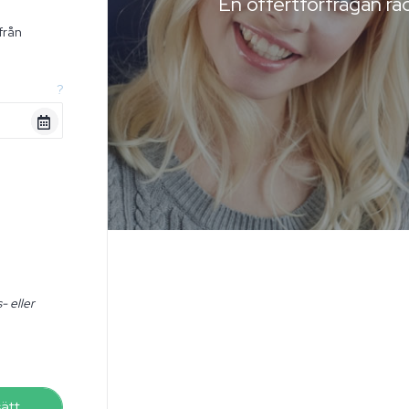
En offertförfrågan räc
från
n
?
- eller
sätt