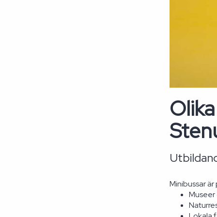
Olika
Sten
Utbildand
Minibussar är 
Museer o
Naturre
Lokala 