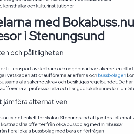
k, konsthallar och kulturinstitutioner
elarna med Bokabuss.nu
esor i Stenungsund
en och pålitligheten
 till transport av skolbarn och ungdomar har säkerheten alltid h
ga i vetskapen att chaufförerna är erfarna och
bussbolagen
kon
ibussarna alla säkerhetskrav och besiktigas regelbundet. De har
Chaufförerna är professionella och har god lokalkännedom om S
t jämföra alternativen
nu är det enkelt för skolor i Stenungsund att jämföra alternati
 kostnadsfria offerter från olika bussbolag med minibussar
från flera lokala bussbolag med bara en förfrågan