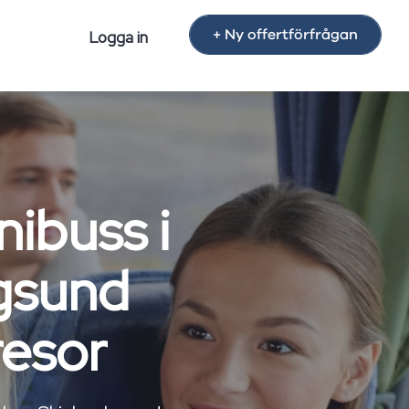
+ Ny offertförfrågan
Logga in
nibuss i
gsund
resor