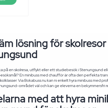
m lösning för skolresor 
ungsund
ka på en skolresa, utflykt eller ett studiebesök i Stenungsund ell
esöksmål? En minibuss med chaufför är ofta den perfekta tran
kolklasser. Via Bokabuss.nu kan ni enkelt hyra minibuss med pro
tenungsund-området väl och kan ge eleverna en bekymmersfri r
larna med att hyra mini