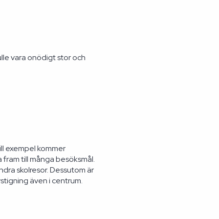
lle vara onödigt stor och
 Till exempel kommer
 fram till många besöksmål.
andra skolresor. Dessutom är
stigning även i centrum.