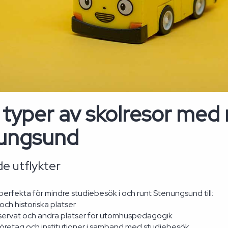
 typer av skolresor med 
ungsund
e utflykter
perfekta för mindre studiebesök i och runt Stenungsund till:
ch historiska platser
servat och andra platser för utomhuspedagogik
företag och institutioner i samband med studiebesök