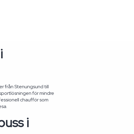
i
er från Stenungsund till
sportlösningen för mindre
fessionell chaufför som
esa.
buss i