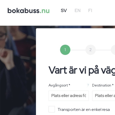
SV
EN
FI
1
2
Vart är vi på vä
Avgångsort *
?
Destination *
Transporten är en enkel resa