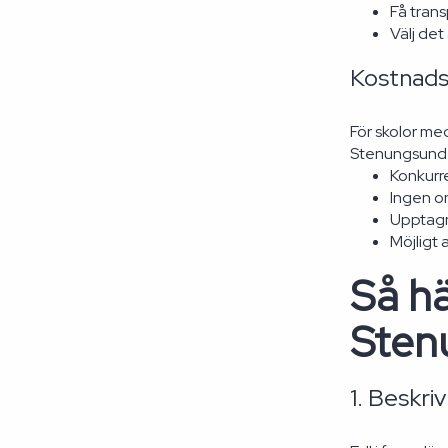
Få trans
Välj de
Kostnads
För skolor me
Stenungsund fö
Konkurre
Ingen on
Upptagn
Möjligt 
Så hä
Sten
1. Beskri