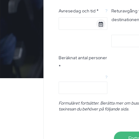
Avresedag och tid *
?
Returavgång 
destinatione
Beräknat antal personer
*
?
Formuläret fortsätter. Berätta mer om buss
taxiresan du behöver på följande sida.
Fort