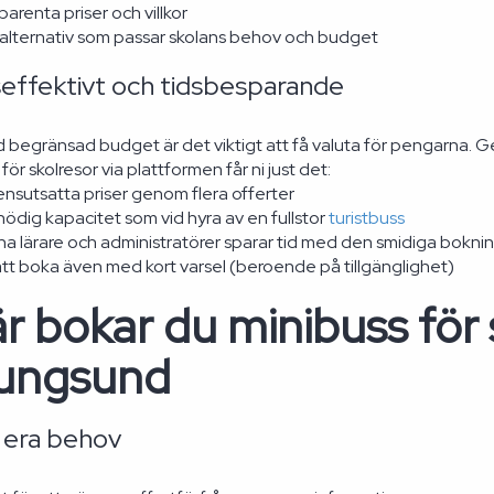
parenta priser och villkor
t alternativ som passar skolans behov och budget
effektivt och tidsbesparande
d begränsad budget är det viktigt att få valuta för pengarna. G
r skolresor via plattformen får ni just det:
nsutsatta priser genom flera offerter
ödig kapacitet som vid hyra av en fullstor
turistbuss
a lärare och administratörer sparar tid med den smidiga bokn
att boka även med kort varsel (beroende på tillgänglighet)
r bokar du minibuss för s
ungsund
v era behov