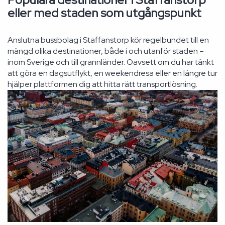
eller med staden som utgångspunkt
Anslutna bussbolag i Staffanstorp kör regelbundet till en
mängd olika destinationer, både i och utanför staden –
inom Sverige och till grannländer. Oavsett om du har tänkt
att göra en dagsutflykt, en weekendresa eller en längre tur
hjälper plattformen dig att hitta rätt transportlösning.