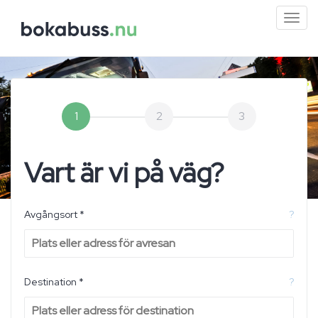
Mini
men
1
2
3
Vart är vi på väg?
Avgångsort *
?
Destination *
?