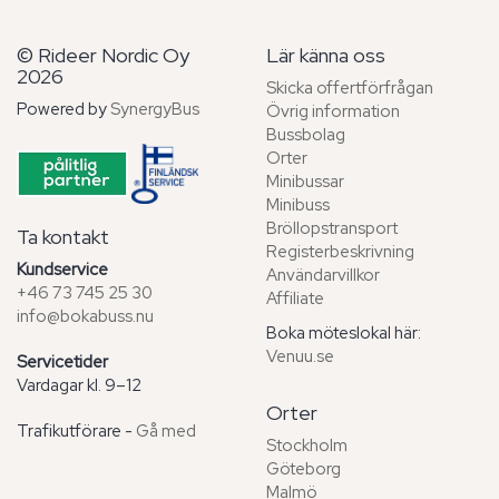
© Rideer Nordic Oy
Lär känna oss
2026
Skicka offertförfrågan
Powered by
SynergyBus
Övrig information
Bussbolag
Orter
Minibussar
Minibuss
Bröllopstransport
Ta kontakt
Registerbeskrivning
Kundservice
Användarvillkor
+46 73 745 25 30
Affiliate
info@bokabuss.nu
Boka möteslokal här:
Venuu.se
Servicetider
Vardagar kl. 9–12
Orter
Trafikutförare -
Gå med
Stockholm
Göteborg
Malmö