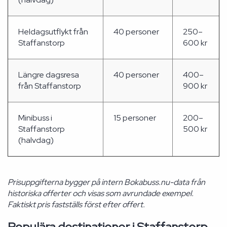
Heldagsutflykt från
40 personer
250–
Staffanstorp
600 kr
Längre dagsresa
40 personer
400–
från Staffanstorp
900 kr
Minibuss i
15 personer
200–
Staffanstorp
500 kr
(halvdag)
Prisuppgifterna bygger på intern Bokabuss.nu-data från
historiska offerter och visas som avrundade exempel.
Faktiskt pris fastställs först efter offert.
Populära destinationer i Staffanstorp