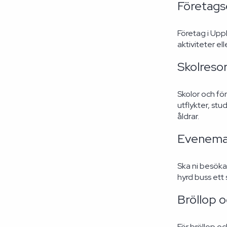
Företag
Företag i Up
aktiviteter el
Skolreso
Skolor och fö
utflykter, stu
åldrar.
Eveneman
Ska ni besöka
hyrd buss ett
Bröllop 
För bröllop oc