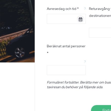
Avresedag och tid *
?
Returavgång 
destinatione
Beräknat antal personer
*
?
Formuläret fortsätter. Berätta mer om buss
taxiresan du behöver på följande sida.
Fort