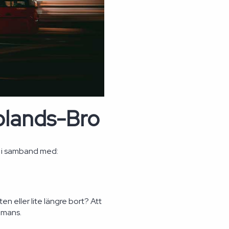
pplands-Bro
s i samband med:
en eller lite längre bort? Att
ammans.