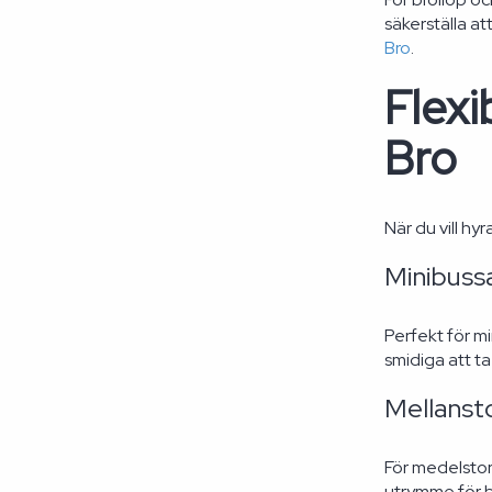
säkerställa at
Bro
.
Flexi
Bro
När du vill hyr
Minibuss
Perfekt för m
smidiga att ta
Mellanst
För medelsto
utrymme för 