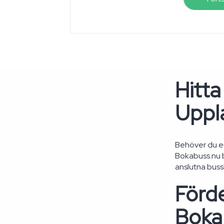
Hitta
Uppl
Behöver du en
Bokabuss.nu bl
anslutna bus
Förde
Boka