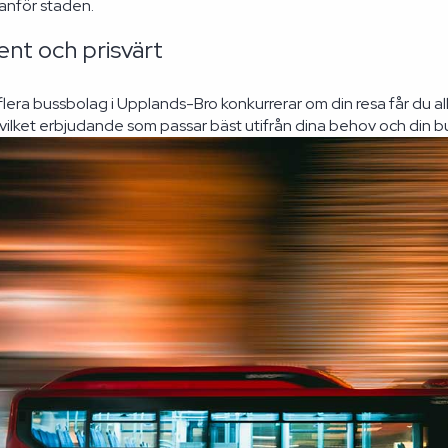
tanför staden.
nt och prisvärt
flera bussbolag i Upplands-Bro konkurrerar om din resa får du all
lv vilket erbjudande som passar bäst utifrån dina behov och din 