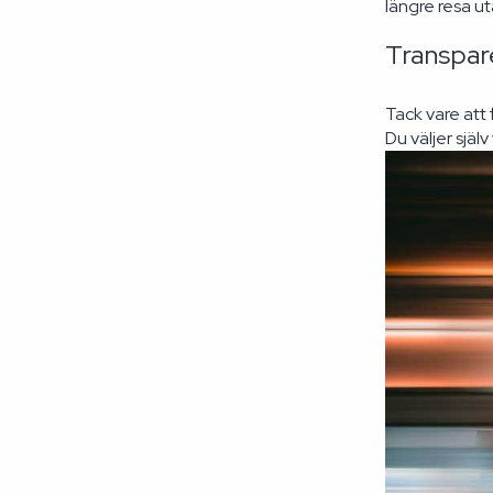
längre resa u
Transpare
Tack vare att 
Du väljer sjä