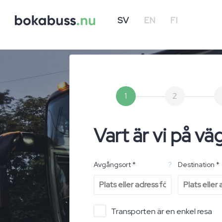
SV
EN
FI
1
2
Vart är vi på vä
Avgångsort *
?
Destination *
Transporten är en enkel resa