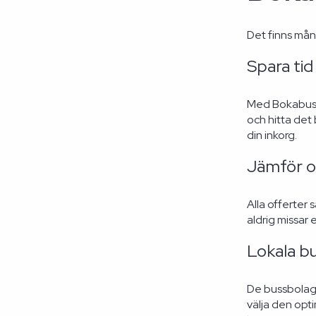
Det finns mån
Spara ti
Med Bokabuss.n
och hitta det 
din inkorg.
Jämför ol
Alla offerter 
aldrig missar
Lokala b
De bussbolag i
välja den opti