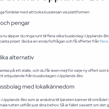
ga fördelar med att boka bussresan via plattformen:
d och pengar
u slipper du ringa runt till flera olika bussbolag i Upplands-Bro 
bästa priset. Skicka en enda förfrågan och få offerter från
flera
ika alternativ
samlas på ett ställe, och du får även mejl för varje ny offert som
 ett erbjudande från bussbolagen i Upplands-Bro.
ussbolag med lokalkännedom
 Upplands-Bro som är anslutna till tjänsten känner till området v
mala rutten utifrån just dina behov. Så är fallet oavsett om det g