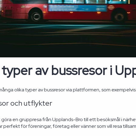
 typer av bussresor i U
ånga olika typer av bussresor via plattformen, som exempelvi
or och utflykter
t göra en gruppresa från Upplands-Bro till ett besöksmål i närhet
r perfekt för föreningar, företag eller vänner som vill resa tills