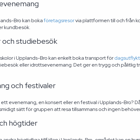
sevenemang
plands-Bro kan boka
företagsresor
via plattformen till och från 
ler kundbesök.
r och studiebesök
rskolor i Upplands-Bro kan enkelt boka transport för
dagsutflyk
diebesök eller idrottsevenemang. Det ger en trygg och pålitlig tra
g och festivaler
 ett evenemang, en konsert eller en festival i Upplands-Bro? D
 smidigt sätt för gruppen att resa tillsammans och ingen behöver
och högtider
h andra högtidliga tillfällen i Upplands-Bro-området kan en hyrd