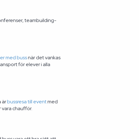
konferenser, teambuilding-
ter med buss
när det vankas
nsport för elever i alla
å är
bussresa till event
med
 vara chaufför.
 buss vara ett bra sätt att