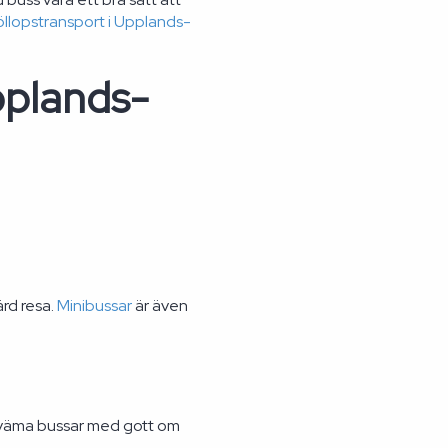
öllopstransport i Upplands-
pplands-
ärd resa.
Minibussar
är även
kväma bussar med gott om