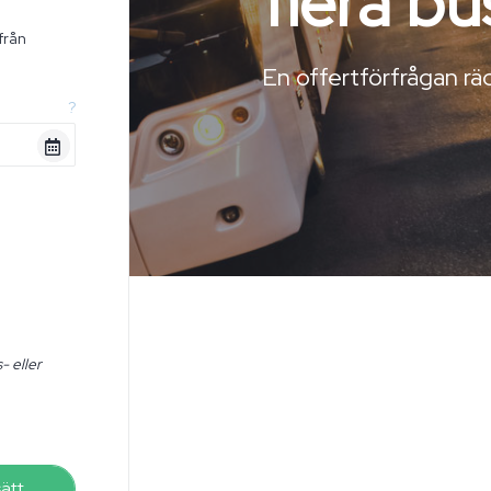
flera b
från
n
En offertförfrågan räc
?
- eller
sätt