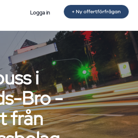
+ Ny offertförfrågan
Logga in
uss i
s-Bro -
t från