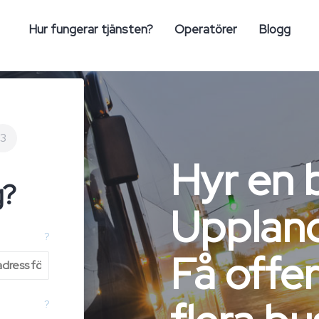
Hur fungerar tjänsten?
Operatörer
Blogg
3
Hyr en b
g?
Uppland
?
Få offer
?