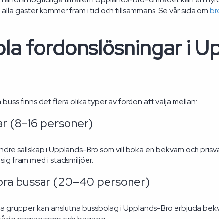
t alla gäster kommer fram i tid och tillsammans. Se vår sida om
br
bla fordonslösningar i U
a buss finns det flera olika typer av fordon att välja mellan:
ar (8–16 personer)
indre sällskap i Upplands-Bro som vill boka en bekväm och prisv
 sig fram med i stadsmiljöer.
ora bussar (20–40 personer)
ra grupper kan anslutna bussbolag i Upplands-Bro erbjuda be
både passagerare och bagage.