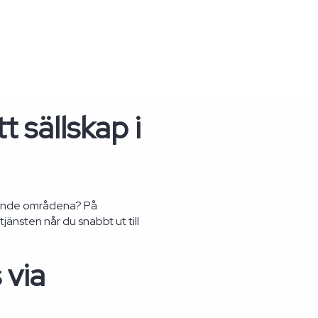
t sällskap i
ivande områdena? På
tjänsten når du snabbt ut till
 via