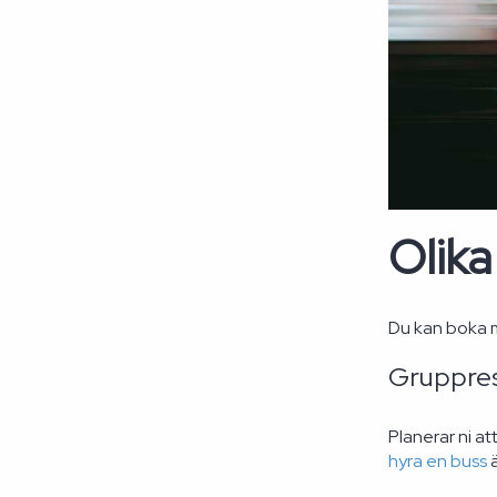
Olika
Du kan boka m
Gruppres
Planerar ni at
hyra en buss
ä