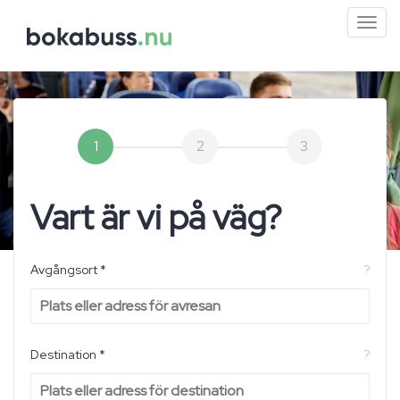
Mini
men
1
2
3
Vart är vi på väg?
Avgångsort *
?
Destination *
?